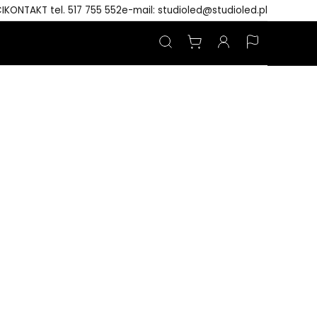
I
KONTAKT tel. 517 755 552
e-mail: studioled@studioled.pl