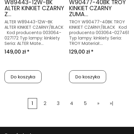
W89443-12W-BK
W90477-40BK TROY
ALTER KINKIET CZARNY
KINKIET CZARNY
Z...
ZUMA...
ALTER W89443-12W-BK
TROY W90477-40BK TROY
ALTER KINKIET CZARNY/BLACK
KINKIET CZARNY/BLACK Kod
Kod producenta 003064-
producenta 003064-027461
027172 Typ lampy: kinkiety
Typ lampy: kinkiety Seria:
Seria: ALTER Mate...
TROY Materiał:...
149,00 zł *
129,00 zł *
Do koszyka
Do koszyka
1
2
3
4
5
»
»|