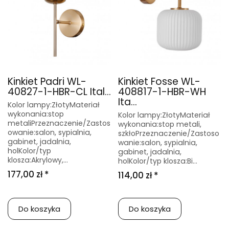
Kinkiet Padri WL-
Kinkiet Fosse WL-
40827-1-HBR-CL Ital...
408817-1-HBR-WH
Ita...
Kolor lampy:ZłotyMateriał
wykonania:stop
Kolor lampy:ZłotyMateriał
metaliPrzeznaczenie/Zastos
wykonania:stop metali,
owanie:salon, sypialnia,
szkłoPrzeznaczenie/Zastoso
gabinet, jadalnia,
wanie:salon, sypialnia,
holKolor/typ
gabinet, jadalnia,
klosza:Akrylowy,...
holKolor/typ klosza:Bi...
177,00 zł *
114,00 zł *
Do koszyka
Do koszyka