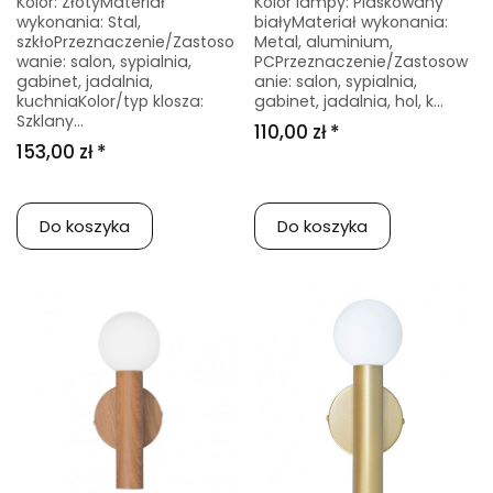
Kolor: ZłotyMateriał
Kolor lampy: Piaskowany
wykonania: Stal,
białyMateriał wykonania:
szkłoPrzeznaczenie/Zastoso
Metal, aluminium,
wanie: salon, sypialnia,
PCPrzeznaczenie/Zastosow
gabinet, jadalnia,
anie: salon, sypialnia,
kuchniaKolor/typ klosza:
gabinet, jadalnia, hol, k...
Szklany...
110,00 zł *
153,00 zł *
Do koszyka
Do koszyka