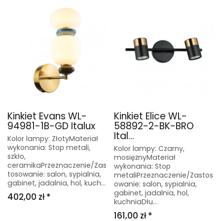
Kinkiet Evans WL-
Kinkiet Elice WL-
94981-1B-GD Italux
58892-2-BK-BRO
Ital...
Kolor lampy: ZłotyMateriał
wykonania: Stop metali,
Kolor lampy: Czarny,
szkło,
mosiężnyMateriał
ceramikaPrzeznaczenie/Zas
wykonania: Stop
tosowanie: salon, sypialnia,
metaliPrzeznaczenie/Zastos
gabinet, jadalnia, hol, kuch...
owanie: salon, sypialnia,
gabinet, jadalnia, hol,
402,00 zł *
kuchniaDłu...
161,00 zł *