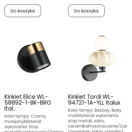
Do koszyka
Do koszyka
Kinkiet Elice WL-
Kinkiet Tordi WL-
58892-1-BK-BRO
94721-1A-YLL Italux
Ital...
Kolor lampy: Beżowy, Biały
matMateriał wykonania:
Kolor lampy: Czarny,
stop metali, szkło,
mosiężnyMateriał
ceramikaPrzeznaczenie/Zas
wykonania: Stop
tosowanie: salon, sypialnia,