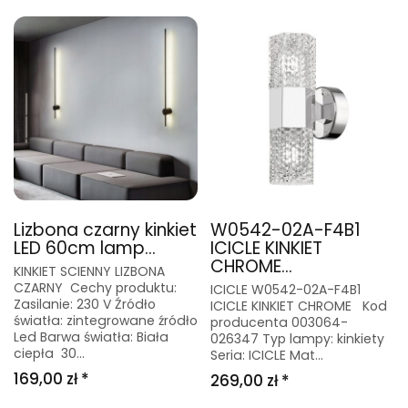
Lizbona czarny kinkiet
W0542-02A-F4B1
LED 60cm lamp...
ICICLE KINKIET
CHROME...
KINKIET SCIENNY LIZBONA
CZARNY Cechy produktu:
ICICLE W0542-02A-F4B1
Zasilanie: 230 V Źródło
ICICLE KINKIET CHROME Kod
światła: zintegrowane źródło
producenta 003064-
Led Barwa światła: Biała
026347 Typ lampy: kinkiety
ciepła 30...
Seria: ICICLE Mat...
169,00 zł *
269,00 zł *