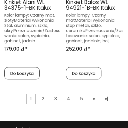
Kinkiet Alani WL-
Kinkiet Balos WL-
34375-1-BK Italux
94921-1B-BK Italux
Kolor lampy: Czarny mat,
Kolor lampy: Czarny
złotyMateriał wykonania:
matMateriał wykonania:
Stal, aluminium, szkło,
stop metali, szkło,
akrylPrzeznaczenie/Zastoso
ceramikaPrzeznaczenie/Zas
wanie: salon, sypialnia,
tosowanie: salon, sypialnia,
gabinet, jadaln...
gabinet, jadalnia, hol,...
179,00 zł *
252,00 zł *
Do koszyka
Do koszyka
1
2
3
4
5
»
»|