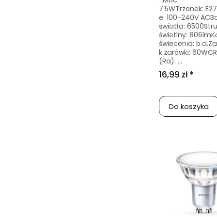
Moc:
7.5WTrzonek: E27
e: 100-240V ACB
światła: 6500Str
świetlny: 806lmK
świecenia: b.d.Z
k żarówki: 60WCR
(Ra): ...
16,99 zł *
Do koszyka