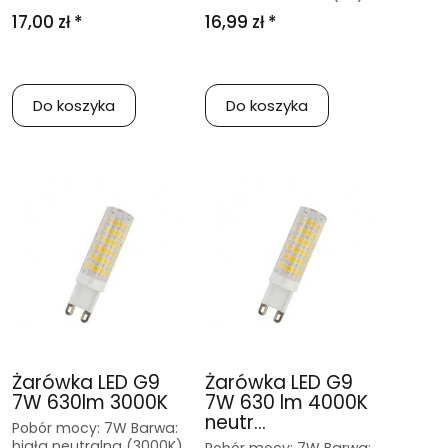
17,00 zł *
16,99 zł *
Do koszyka
Do koszyka
Żarówka LED G9
Żarówka LED G9
7W 630lm 3000K
7W 630 lm 4000K
neutr...
Pobór mocy: 7W Barwa:
biała neutralna (3000K)