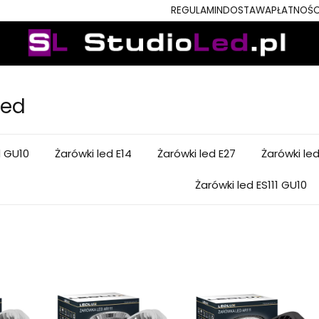
REGULAMIN
DOSTAWA
PŁATNOŚC
led
d GU10
Żarówki led E14
Żarówki led E27
Żarówki le
Żarówki led ES111 GU10