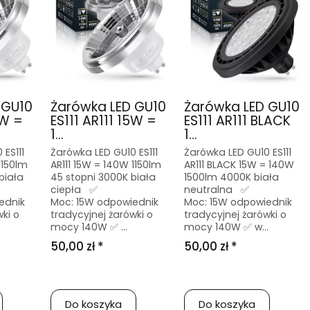
 GU10
Żarówka LED GU10
Żarówka LED GU10
5W =
ES111 AR111 15W =
ES111 AR111 BLACK
1...
1...
ES111
Żarówka LED GU10 ES111
Żarówka LED GU10 ES111
1150lm
AR111 15W = 140W 1150lm
AR111 BLACK 15W = 140W
biała
45 stopni 3000K biała
1500lm 4000K biała
ciepła ✅
neutralna ✅
ednik
Moc: 15W odpowiednik
Moc: 15W odpowiednik
ki o
tradycyjnej żarówki o
tradycyjnej żarówki o
mocy 140W ✅ ...
mocy 140W ✅ w...
50,00 zł *
50,00 zł *
Do koszyka
Do koszyka