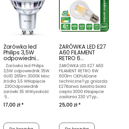
Żarówka led
ŻARÓWKA LED E27
Philips 3,5W
A60 FILAMENT
odpowiedni...
RETRO 6...
Żarówka led Philips
ŻARÓWKA LED E27 A60
3,5W odpowiednik 35W
FILAMENT RETRO 6W
GU10 265lm 3000K Moc
600lm CIEPŁADane
źródła 3,5 WNapięcie
techniczneTyp gniazda
230Odpowiednik
E27Barwa światła biała
żarówki 35 WWysokość
ciepła 3000 KNapięcie
5...
zasilania 230 VTyp...
17,00 zł *
25,00 zł *
Do koszyka
Do koszyka