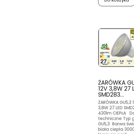
ŻARÓWKA GU
12V 3,8W 27 
SMD283...
ŻARÓWKA GU5,3 1
3,8W 27 LED SMD
430lm CIEPŁA D
techniczne Typ 
GU5,3 Barwa świ
biała ciepła 300