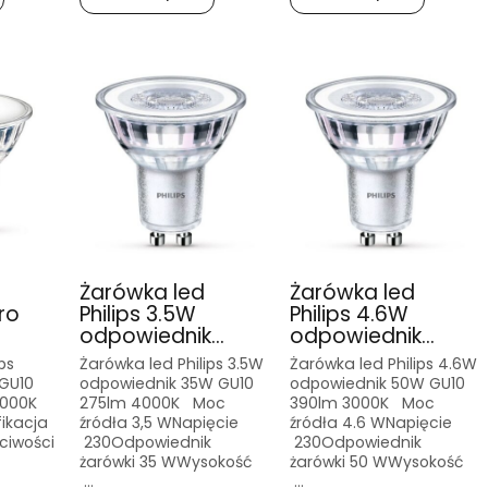
Żarówka led
Żarówka led
ro
Philips 3.5W
Philips 4.6W
odpowiednik...
odpowiednik...
ps
Żarówka led Philips 3.5W
Żarówka led Philips 4.6W
 GU10
odpowiednik 35W GU10
odpowiednik 50W GU10
4000K
275lm 4000K Moc
390lm 3000K Moc
ikacja
źródła 3,5 WNapięcie
źródła 4.6 WNapięcie
ciwości
230Odpowiednik
230Odpowiednik
żarówki 35 WWysokość
żarówki 50 WWysokość
...
...