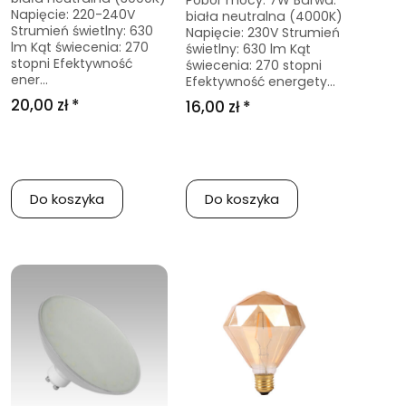
Pobór mocy: 7W Barwa:
Napięcie: 220-240V
biała neutralna (4000K)
Strumień świetlny: 630
Napięcie: 230V Strumień
lm Kąt świecenia: 270
świetlny: 630 lm Kąt
stopni Efektywność
świecenia: 270 stopni
ener...
Efektywność energety...
20,00 zł *
16,00 zł *
Do koszyka
Do koszyka