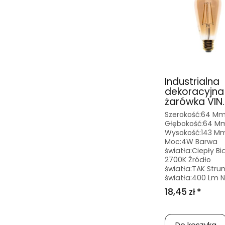
Industrialna
dekoracyjna
żarówka VIN..
Szerokość:64 M
Głębokość:64 M
Wysokość:143 M
Moc:4W Barwa
światła:Ciepły Bi
2700K Źródło
światła:TAK Stru
światła:400 Lm Na
18,45 zł *
Do koszyka