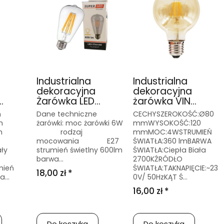
Industrialna
Industrialna
dekoracyjna
dekoracyjna
.
Żarówka LED...
żarówka VIN...
m
Dane techniczne
CECHYSZEROKOŚĆ:Ø80
m
żarówki: moc żarówki 6W
mmWYSOKOŚĆ:120
m
rodzaj
mmMOC:4WSTRUMIEŃ
mocowania E27
ŚWIATŁA:360 lmBARWA
ały
strumień świetlny 600lm
ŚWIATŁA:Ciepła Biała
barwa...
2700KŹRÓDŁO
mień
ŚWIATŁA:TAKNAPIĘCIE:~23
18,00 zł *
...
0V/ 50HzKĄT Ś...
16,00 zł *
Do koszyka
Do koszyka