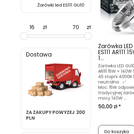
Żarówki led ES111 GU10
zł
zł
Żarówka LED
ES111 AR111 1
Dostawa
1...
Żarówka LED GU10 
AR111 15W = 140W 
45 stopni 4000K 
neutralna ✅
Moc: 15W odpowi
tradycyjnej żarów
mocy 140W ...
50,00 zł *
ZA ZAKUPY POWYZEJ 200
PLN
Do koszyka