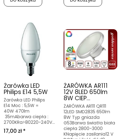
Żarówka LED
ŻARÓWKA AR111
Philips E14 5,5W
12V 8LED 650lm
8W CIEP...
Żarówka LED Philips
E14 Moc : 5,5W =
ŻARÓWKA AR111 QR111
40W 470lm
12LED SMD2835 650lm
35mAbarwa ciepła :
8W Typ gniazda
2700KRa>80220-240V...
G53Barwa światła biała
ciepła 2800-3000
17,00 zł *
KNapięcie zasilania12 V