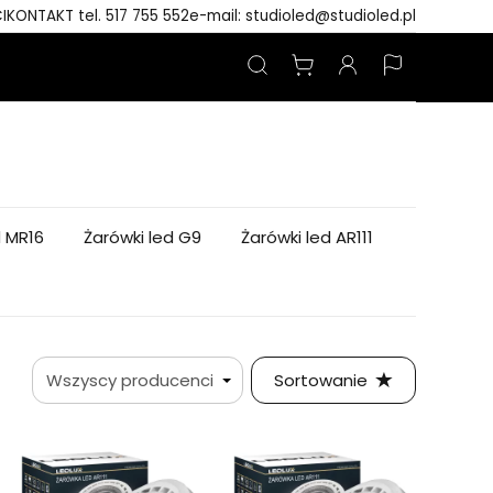
I
KONTAKT tel. 517 755 552
e-mail: studioled@studioled.pl
d MR16
Żarówki led G9
Żarówki led AR111
Sortowanie