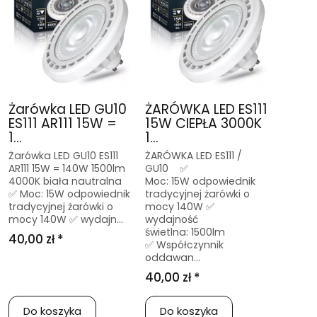
Żarówka LED GU10
ŻARÓWKA LED ES111
ES111 AR111 15W =
15W CIEPŁA 3000K
1...
1...
Żarówka LED GU10 ES111
ŻARÓWKA LED ES111 /
AR111 15W = 140W 1500lm
GU10 ✅
4000K biała nautralna
Moc: 15W odpowiednik
✅ Moc: 15W odpowiednik
tradycyjnej żarówki o
tradycyjnej żarówki o
mocy 140W ✅
mocy 140W ✅ wydajn...
wydajność
świetlna: 1500lm
40,00 zł *
✅ Współczynnik
oddawan...
40,00 zł *
Do koszyka
Do koszyka