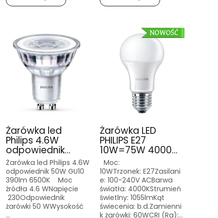
Żarówka led
Żarówka LED
Philips 4.6W
PHILIPS E27
odpowiednik...
10W=75W 4000...
Żarówka led Philips 4.6W
Moc:
odpowiednik 50W GU10
10WTrzonek: E27Zasilani
390lm 6500K Moc
e: 100-240V ACBarwa
źródła 4.6 WNapięcie
światła: 4000KStrumień
230Odpowiednik
świetlny: 1055lmKąt
żarówki 50 WWysokość
świecenia: b.d.Zamienni
...
k żarówki: 60WCRI (Ra):...