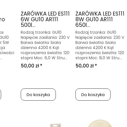
ŻARÓWKA LED ES111
ŻARÓWKA LED ES111
ro
6W GU10 AR111
8W GU10 AR111
500l...
650l...
ps
Rodzaj trzonka: GU10
Rodzaj trzonka: GU10
 GU10
Napięcie zasilania: 230 V
Napięcie zasilania: 230 V
0K 5W
Barwa światła: biała
Barwa światła: biała
cja
dzienna 4200 K Kąt
dzienna 4200 K Kąt
ciwości
rozproszenia światła: 120
rozproszenia światła: 120
..
stopni Moc: 6,0 W Stru...
stopni Moc: 8,0 W Stru...
50,00 zł *
50,00 zł *
Do koszyka
Do koszyka