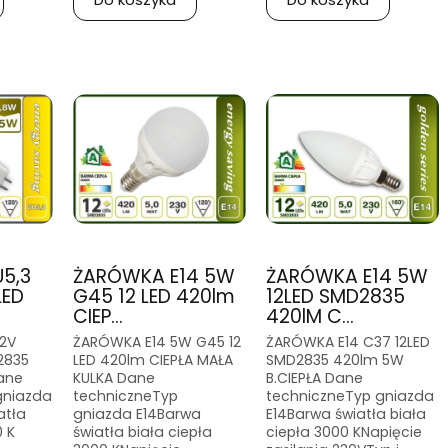
5,3
ŻARÓWKA E14 5W
ŻARÓWKA E14 5W
LED
G45 12 LED 420lm
12LED SMD2835
CIEP...
420lM C...
2V
ŻARÓWKA E14 5W G45 12
ŻARÓWKA E14 C37 12LED
2835
LED 420lm CIEPŁA MAŁA
SMD2835 420lm 5W
ane
KULKA Dane
B.CIEPŁA Dane
gniazda
techniczneTyp
techniczneTyp gniazda
atła
gniazda E14Barwa
E14Barwa światła biała
0 K
światła biała ciepła
ciepła 3000 KNapięcie