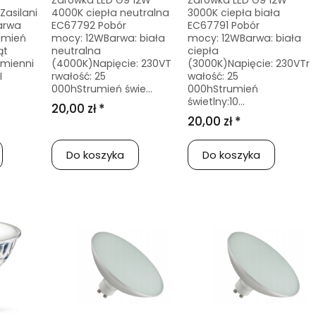
Żarówka LED G9 12W
Żarówka LED G9 12W
Zasilani
4000K ciepła neutralna
3000K ciepła biała
arwa
EC67792 Pobór
EC67791 Pobór
umień
mocy: 12WBarwa: biała
mocy: 12WBarwa: biała
ąt
neutralna
ciepła
amienni
(4000K)Napięcie: 230VT
(3000K)Napięcie: 230VTr
I
rwałość: 25
wałość: 25
000hStrumień świe...
000hStrumień
świetlny:10...
20,00 zł *
20,00 zł *
Do koszyka
Do koszyka