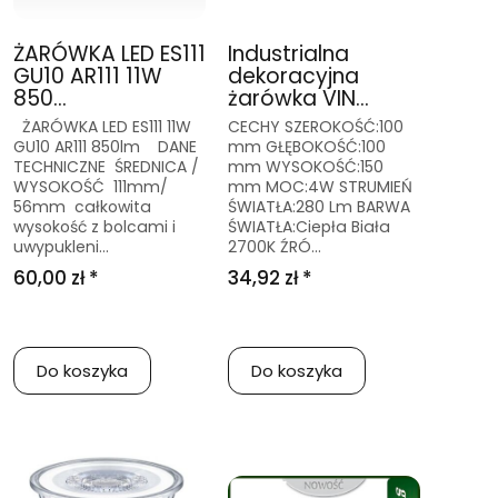
ŻARÓWKA LED ES111
Industrialna
GU10 AR111 11W
dekoracyjna
850...
żarówka VIN...
ŻARÓWKA LED ES111 11W
CECHY SZEROKOŚĆ:100
GU10 AR111 850lm DANE
mm GŁĘBOKOŚĆ:100
TECHNICZNE ŚREDNICA /
mm WYSOKOŚĆ:150
WYSOKOŚĆ 111mm/
mm MOC:4W STRUMIEŃ
56mm całkowita
ŚWIATŁA:280 Lm BARWA
wysokość z bolcami i
ŚWIATŁA:Ciepła Biała
uwypukleni...
2700K ŹRÓ...
60,00 zł *
34,92 zł *
Do koszyka
Do koszyka