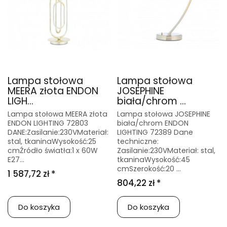
Lampa stołowa
Lampa stołowa
MEERA złota ENDON
JOSEPHINE
LIGH...
biała/chrom ...
Lampa stołowa MEERA złota
Lampa stołowa JOSEPHINE
ENDON LIGHTING 72803
biała/chrom ENDON
DANE:Zasilanie:230VMateriał:
LIGHTING 72389 Dane
stal, tkaninaWysokość:25
techniczne:
cmŹródło światła:1 x 60W
Zasilanie:230VMateriał: stal,
E27...
tkaninaWysokość:45
cmSzerokość:20 ...
1 587,72 zł *
804,22 zł *
Do koszyka
Do koszyka