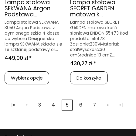
Lampa stołowa
Lampa stołowa
SEKWANA Argon
SECRET GARDEN
Podstawa...
matowa k...
Lampa stołowa SEKWANA
Lampa stołowa SECRET
3050 Argon Podstawa z
GARDEN matowa kość
dymionego szkła 4 klosze
słoniowa ENDON 55473 Kod
do wyboru Designerska
produktu: 55473
lampa SEKWANA składa się
Zasilanie:230VMateriał:
ze szklanej podstawy or...
stalWysokość:30
cmŚrednica:13 cmŹ...
449,00 zł *
430,27 zł *
Wybierz opcje
Do koszyka
|«
«
3
4
5
6
7
»
»|