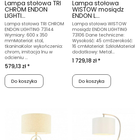
Lampa stołowa TRI
Lampa stołowa
CHROM ENDON
WISTOW mosiądz
LIGHTI...
ENDON L...
Lampa stołowa TRI CHROM
Lampa stołowa WISTOW
ENDON LIGHTING 73144
mosiądz ENDON LIGHTING
Wymiary: 600 x 350
73106 Dane techniczne:
mmMateriał: stal,
Wysokość: 45 cmSzerokość:
tkaninaKolor wykończenia:
16 cmMateriał: SzkłoMateriał
chrom, imitacja lnu w
dodatkowy: Metal...
odcieniu ...
1 729,18 zł *
579,13 zł *
Do koszyka
Do koszyka