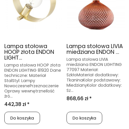
Lampa stołowa
Lampa stołowa LIVIA
HOOP złota ENDON
miedziana ENDON ...
LIGHT...
Lampa stołowa LIVIA
miedziana ENDON LIGHTING
Lampa stołowa HOOP złota
77097 Materiał:
ENDON LIGHTING 81920 Dane
SzkłoMateriał dodatkowy:
techniczne: Materiał
TkaninaKolor podstawowy:
StalStyl: Lampy
MiedzianyKolor dodatkowy:
NowoczesnePrzeznaczenie
Sz...
Oprawy wewnętrzneIlość
źró...
868,66 zł *
442,38 zł *
Do koszyka
Do koszyka