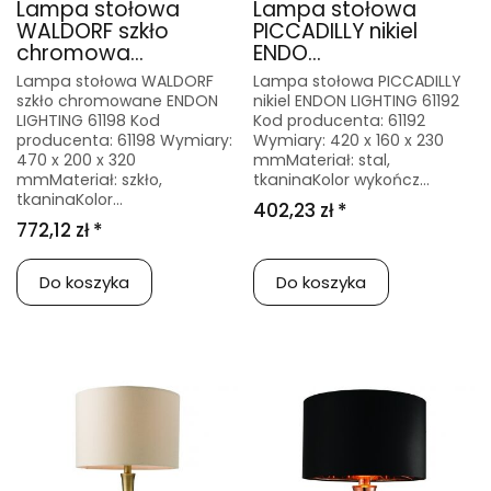
Lampa stołowa
Lampa stołowa
WALDORF szkło
PICCADILLY nikiel
chromowa...
ENDO...
Lampa stołowa WALDORF
Lampa stołowa PICCADILLY
szkło chromowane ENDON
nikiel ENDON LIGHTING 61192
LIGHTING 61198 Kod
Kod producenta: 61192
producenta: 61198 Wymiary:
Wymiary: 420 x 160 x 230
470 x 200 x 320
mmMateriał: stal,
mmMateriał: szkło,
tkaninaKolor wykończ...
tkaninaKolor...
402,23 zł *
772,12 zł *
Do koszyka
Do koszyka