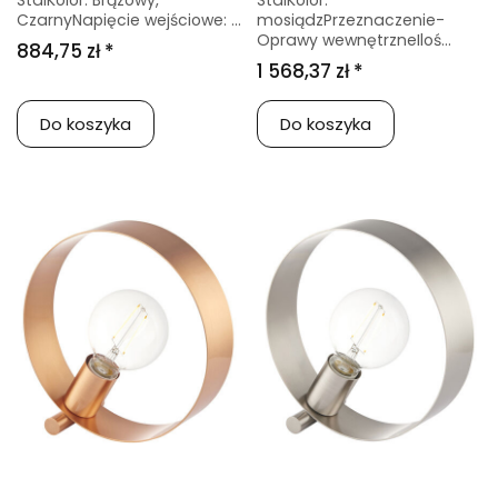
StalKolor: Brązowy,
StalKolor:
CzarnyNapięcie wejściowe: ...
mosiądzPrzeznaczenie-
Oprawy wewnętrzneIloś...
884,75 zł *
1 568,37 zł *
Do koszyka
Do koszyka