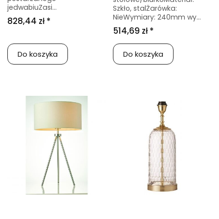
jedwabiuZasi...
Szkło, stalŻarówka:
NieWymiary: 240mm wy...
828,44 zł *
514,69 zł *
Do koszyka
Do koszyka