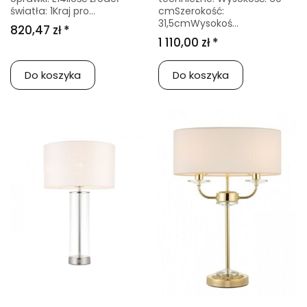
światła: 1Kraj pro...
cmSzerokość:
31,5cmWysokoś...
820,47 zł *
1 110,00 zł *
Do koszyka
Do koszyka