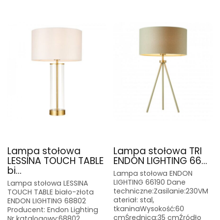
Lampa stołowa
Lampa stołowa TRI
LESSINA TOUCH TABLE
ENDON LIGHTING 66...
bi...
Lampa stołowa ENDON
LIGHTING 66190 Dane
Lampa stołowa LESSINA
techniczne:Zasilanie:230VM
TOUCH TABLE biało-złota
ateriał: stal,
ENDON LIGHTING 68802
tkaninaWysokość:60
Producent: Endon Lighting
cmŚrednica:35 cmŹródło
Nr katalogowy:68802