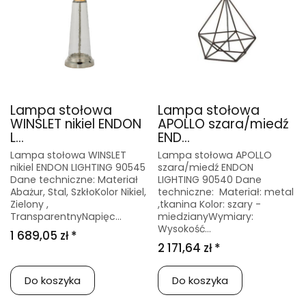
Lampa stołowa
Lampa stołowa
WINSLET nikiel ENDON
APOLLO szara/miedź
L...
END...
Lampa stołowa WINSLET
Lampa stołowa APOLLO
nikiel ENDON LIGHTING 90545
szara/miedź ENDON
Dane techniczne: Materiał
LIGHTING 90540 Dane
Abażur, Stal, SzkłoKolor Nikiel,
techniczne: Materiał: metal
Zielony ,
,tkanina Kolor: szary -
TransparentnyNapięc...
miedzianyWymiary:
Wysokość...
1 689,05 zł *
2 171,64 zł *
Do koszyka
Do koszyka