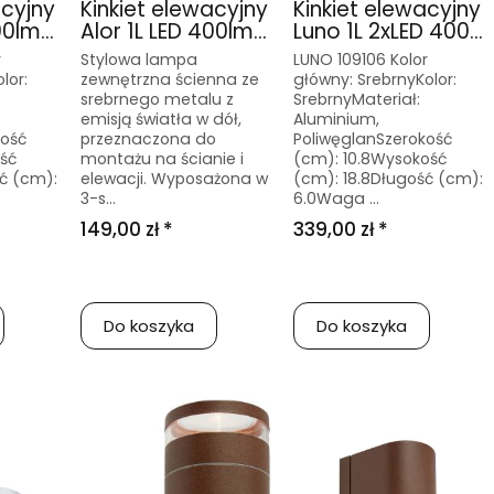
acyjny
Kinkiet elewacyjny
Kinkiet elewacyjny
0lm...
Alor 1L LED 400lm...
Luno 1L 2xLED 400...
r
Stylowa lampa
LUNO 109106 Kolor
lor:
zewnętrzna ścienna ze
główny: SrebrnyKolor:
srebrnego metalu z
SrebrnyMateriał:
emisją światła w dół,
Aluminium,
kość
przeznaczona do
PoliwęglanSzerokość
ść
montażu na ścianie i
(cm): 10.8Wysokość
ć (cm):
elewacji. Wyposażona w
(cm): 18.8Długość (cm):
3-s...
6.0Waga ...
149,00 zł *
339,00 zł *
Do koszyka
Do koszyka