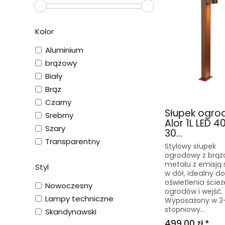
Kolor
Aluminium
brązowy
Biały
Brąz
Czarny
Słupek ogr
Srebrny
Alor 1L LED 4
Szary
30...
Transparentny
Stylowy słupek
ogrodowy z brą
metalu z emisją 
Styl
w dół, idealny do
oświetlenia ścież
Nowoczesny
ogrodów i wejść.
Lampy techniczne
Wyposażony w 3
stopniowy...
Skandynawski
499,00 zł *