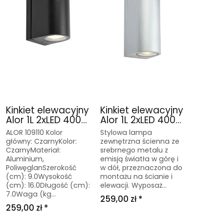
Kinkiet elewacyjny
Kinkiet elewacyjny
Alor 1L 2xLED 400...
Alor 1L 2xLED 400...
ALOR 109110 Kolor
Stylowa lampa
główny: CzarnyKolor:
zewnętrzna ścienna ze
CzarnyMateriał:
srebrnego metalu z
Aluminium,
emisją światła w górę i
PoliwęglanSzerokość
w dół, przeznaczona do
(cm): 9.0Wysokość
montażu na ścianie i
(cm): 16.0Długość (cm):
elewacji. Wyposaż...
7.0Waga (kg...
259,00 zł *
259,00 zł *