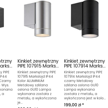
ętrzny
Kinkiet zewnętrzny
Kinkiet zewnętrzny
rks...
PIPE 107915 Marks...
PIPE 107914 Marks...
y PIPE
Kinkiet zewnętrzny PIPE
Kinkiet zewnętrzny PIPE
 IP44
107915 Markslojd IP44
107914 Markslojd IP44
 Czarny
Kolor ALUMINIUM
czarny Metalowy
 Wys.
Metalowy szklana
szklana osłona GU10
ykonana
osłona GU10 Lampa
Lampa wykonana
, a
wykonana została z
została z metalu, a
metalu, a wykończona
wykończona jest w kolo...
je...
199,00 zł *