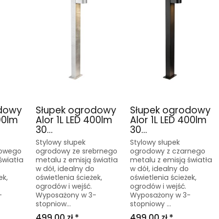
odowy
Słupek ogrodowy
Słupek ogrodowy
00lm
Alor 1L LED 400lm
Alor 1L LED 400lm
30...
30...
Stylowy słupek
Stylowy słupek
zowego
ogrodowy ze srebrnego
ogrodowy z czarnego
światła
metalu z emisją światła
metalu z emisją światła
w dół, idealny do
w dół, idealny do
ek,
oświetlenia ścieżek,
oświetlenia ścieżek,
ogrodów i wejść.
ogrodów i wejść.
-
Wyposażony w 3-
Wyposażony w 3-
stopniow...
stopniowy ...
499,00 zł *
499,00 zł *