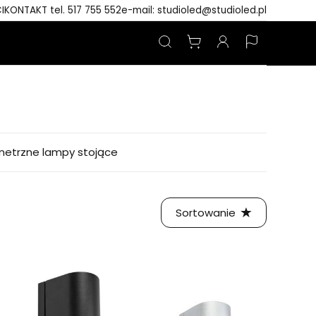
I
KONTAKT tel. 517 755 552
e-mail: studioled@studioled.pl
netrzne lampy stojące
Sortowanie