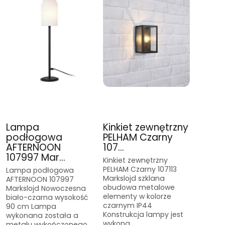
Lampa
Kinkiet zewnętrzny
podłogowa
PELHAM Czarny
AFTERNOON
107...
107997 Mar...
Kinkiet zewnętrzny
PELHAM Czarny 107113
Lampa podłogowa
Markslojd szklana
AFTERNOON 107997
obudowa metalowe
Markslojd Nowoczesna
elementy w kolorze
biało-czarna wysokość
czarnym IP44
90 cm Lampa
Konstrukcja lampy jest
wykonana została a
wykona...
metalu wykończonego