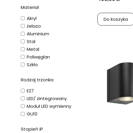
Materiał
Akryl
Do koszyka
żelazo
Aluminium
Stal
Metal
Poliwęglan
Szkło
Rodzaj trzonka
E27
LED/ zintegrowany
Moduł LED wymienny
GU10
Stopień IP