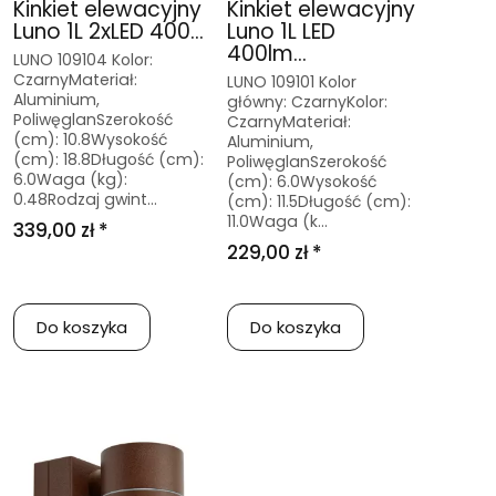
Kinkiet elewacyjny
Kinkiet elewacyjny
Luno 1L 2xLED 400...
Luno 1L LED
400lm...
LUNO 109104 Kolor:
CzarnyMateriał:
LUNO 109101 Kolor
Aluminium,
główny: CzarnyKolor:
PoliwęglanSzerokość
CzarnyMateriał:
(cm): 10.8Wysokość
Aluminium,
(cm): 18.8Długość (cm):
PoliwęglanSzerokość
6.0Waga (kg):
(cm): 6.0Wysokość
0.48Rodzaj gwint...
(cm): 11.5Długość (cm):
11.0Waga (k...
339,00 zł *
229,00 zł *
Do koszyka
Do koszyka