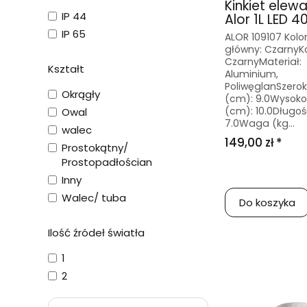
Kinkiet elew
IP 44
Alor 1L LED 40
IP 65
ALOR 109107 Kolo
główny: CzarnyKo
CzarnyMateriał:
Kształt
Aluminium,
PoliwęglanSzero
Okrągły
(cm): 9.0Wysoko
(cm): 10.0Długoś
Owal
7.0Waga (kg...
walec
149,00 zł *
Prostokątny/
Prostopadłościan
Inny
Walec/ tuba
Do koszyka
Ilość źródeł światła
1
2