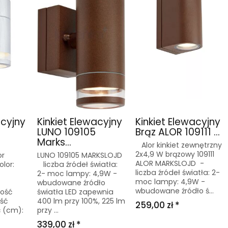
acyjny
Kinkiet Elewacyjny
Kinkiet Elewacyjny
LUNO 109105
Brąz ALOR 109111 ...
Marks...
Alor kinkiet zewnętrzny
2x4,9 W brązowy 109111
or
LUNO 109105 MARKSLOJD
ALOR MARKSLOJD -
lor:
liczba źródeł światła:
liczba źródeł światła: 2-
2- moc lampy: 4,9W -
moc lampy: 4,9W -
wbudowane źródło
wbudowane źródło ś...
kość
światła LED zapewnia
ść
400 lm przy 100%, 225 lm
259,00 zł *
ć (cm):
przy ...
339,00 zł *