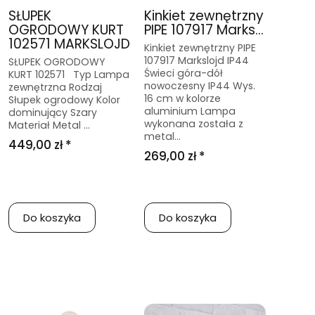
SŁUPEK
Kinkiet zewnętrzny
OGRODOWY KURT
PIPE 107917 Marks...
102571 MARKSLOJD
Kinkiet zewnętrzny PIPE
107917 Markslojd IP44
SŁUPEK OGRODOWY
Świeci góra-dół
KURT 102571 Typ Lampa
nowoczesny IP44 Wys.
zewnętrzna Rodzaj
16 cm w kolorze
Słupek ogrodowy Kolor
aluminium Lampa
dominujący Szary
wykonana została z
Materiał Metal ...
metal...
449,00 zł *
269,00 zł *
Do koszyka
Do koszyka