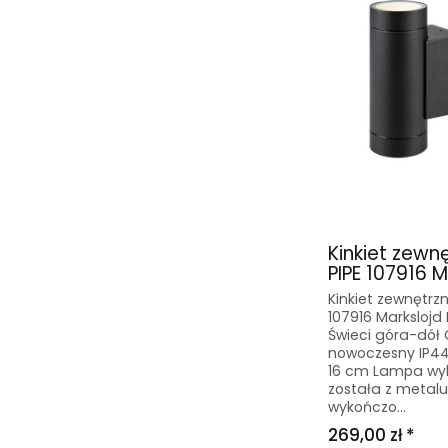
Kinkiet zewn
PIPE 107916 Ma
Kinkiet zewnętrzn
107916 Markslojd
Świeci góra-dół
nowoczesny IP44
16 cm Lampa w
została z metalu
wykończo...
269,00 zł *