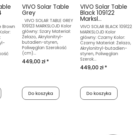
able
VIVO Solar Table
VIVO Solar Table
4
Grey
Black 109122
Marksl...
VIVO SOLAR TABLE GREY
109123 MARKSLOJD Kolor
e Brown
VIVO SOLAR BLACK 109122
główny: Szary Materiał:
Kolor:
MARKSLOJD Kolor
Żelazo, Akrylonitryl-
:
główny: Czarny Kolor:
butadien-styren,
yl-
Czarny Materiał: Żelazo,
Poliwęglan Szerokość
Akrylonitryl-butadien-
(cm)...
kość
styren, Poliwęglan
Szerok...
449,00 zł *
449,00 zł *
Do koszyka
Do koszyka