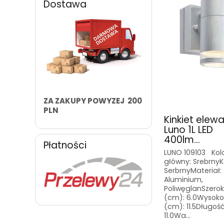
Dostawa
ZA ZAKUPY POWYZEJ 200
PLN
Kinkiet elew
Luno 1L LED
400lm...
Płatności
LUNO 109103 Kol
główny: SrebrnyKo
SerbrnyMateriał:
Aluminium,
PoliwęglanSzero
(cm): 6.0Wysoko
(cm): 11.5Długoś
11.0Wa...