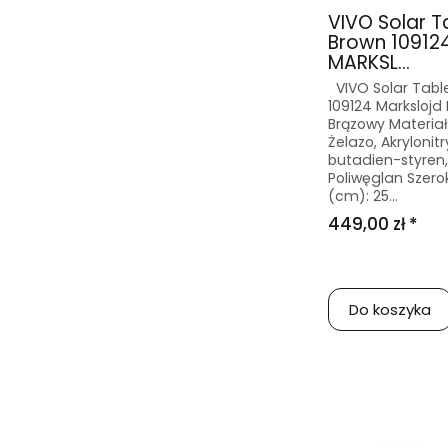
VIVO Solar T
Brown 10912
MARKSL...
VIVO Solar Tabl
109124 Markslojd 
Brązowy Materiał
Żelazo, Akrylonitr
butadien-styren,
Poliwęglan Szero
(cm): 25...
449,00 zł *
Do koszyka