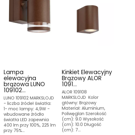
Lampa
Kinkiet Elewacyjny
elewacyjna
Brązowy ALOR
brązowa LUNO
1091...
109102...
ALOR 109108
MARKSLOJD Kolor
LUNO 109102 MARKSLOJD
główny: Brązowy
- liczba źródeł światła:
Materiał: Aluminium,
1- moc lampy: 4,9W -
Poliwęglan Szerokość
wbudowane źródło
(cm): 9.0 Wysokość
światła LED zapewnia
(cm): 10.0 Długość
400 lm przy 100%, 225 lm
(cm): 7...
przy 75%...